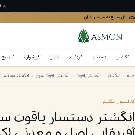
ارسال را
ارسال سریع به سراسر ایران
انگشتر
دستبند
گردنبند
مدال
گوشواره
تسبیح
خانه
›
انگشتر
›
انگشتر یاقوت
›
انگشتر یاقوت سرخ
›
انگشتر دستساز یاق
جستجو
کالکسیون انگشتر
انگشتر دستساز یاقوت س
آفریقایی اصل و معدنی {کد:AM.7