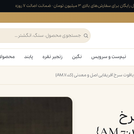
یگان برای سفارش‌های بالای ۳ میلیون تومان · ضمانت اصالت ۷ روزه
نیم‌ست و سرویس
نگین
زنجیر نقره
پابند
محصولا
وت سرخ آفریقایی اصل و معدنی {کد:AM.7}
رخ
}