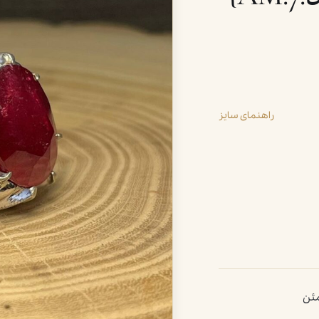
راهنمای سایز
مئن