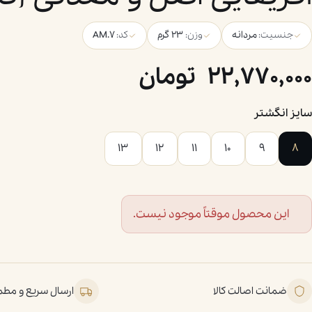
جنسیت:
مردانه
وزن:
۲۳ گرم
کد:
AM.7
22,770,000
تومان
سایز انگشتر
۱۳
۱۲
۱۱
۱۰
۹
۸
این محصول موقتاً موجود نیست.
ضمانت اصالت کالا
ارسال سریع و مط